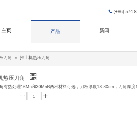
(+86) 574 

主页
新闻
产品
板刀角
»
推土机热压刀角
机热压刀角
角有热处理16Mn和30MnB两种材料可选，刀板厚度13-80cm，刀角厚度1